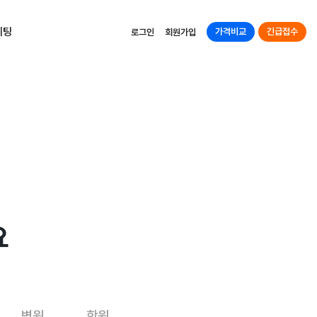
케팅
가격비교
긴급접수
로그인
회원가입
요
병원
학원