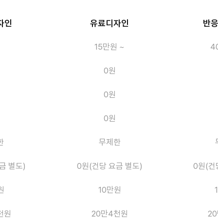
자인
유료디자인
반
15만원 ~
4
0원
0원
0원
한
무제한
금 별도)
0원(건당 요금 별도)
0원(건
원
10만원
천원
20만4천원
2