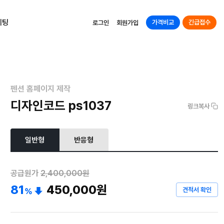
케팅
가격비교
긴급접수
로그인
회원가입
펜션 홈페이지 제작
디자인코드 ps1037
링크복사
일반형
반응형
공급원가
2,400,000원
81
450,000
원
견적서 확인
%