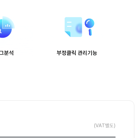
그분석
부정클릭 관리기능
(VAT별도)