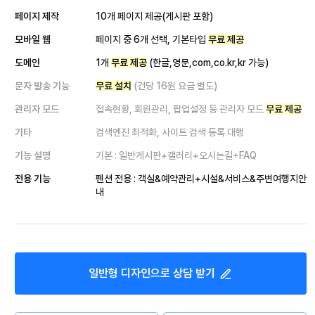
페이지 제작
10개 페이지 제공(게시판 포함)
모바일 웹
페이지 중 6개 선택, 기본타입
무료 제공
도메인
1개
무료 제공
(한글,영문,com,co.kr,kr 가능)
문자 발송 기능
무료 설치
(건당 16원 요금 별도)
관리자 모드
접속현황, 회원관리, 팝업설정 등 관리자 모드
무료 제공
기타
검색엔진 최적화, 사이트 검색 등록 대행
기능 설명
기본 : 일반게시판+갤러리+오시는길+FAQ
전용 기능
펜션 전용 : 객실&예약관리+시설&서비스&주변여행지안
내
일반형
디자인으로 상담 받기