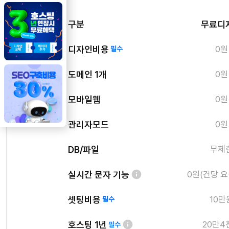
구분
무료디
디자인비용
0원
필수
도메인 1개
0원
모바일웹
0원
관리자모드
0원
DB/파일
무제
실시간 문자 기능
0원(건당 요
셋팅비용
10만
필수
호스팅 1년
20만4
필수