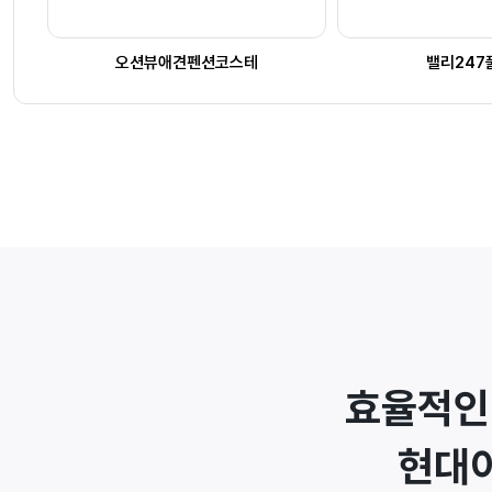
오션뷰애견펜션코스테
밸리247
효율적인
현대