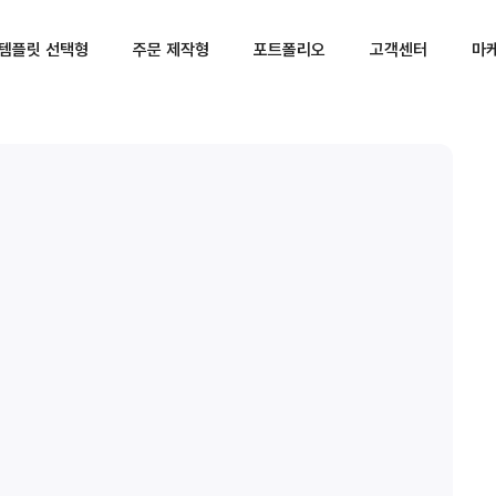
템플릿 선택형
주문 제작형
포트폴리오
고객센터
마