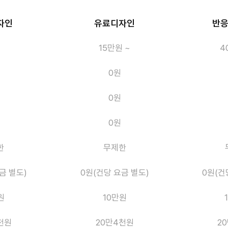
자인
유료디자인
반
15만원 ~
4
0원
0원
0원
한
무제한
금 별도)
0원(건당 요금 별도)
0원(건
원
10만원
천원
20만4천원
2