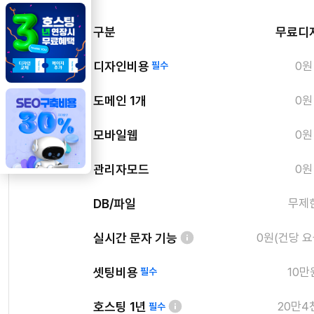
구분
무료디
디자인비용
0원
필수
도메인 1개
0원
모바일웹
0원
관리자모드
0원
DB/파일
무제
실시간 문자 기능
0원(건당 요
셋팅비용
10만
필수
호스팅 1년
20만4
필수