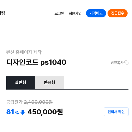
케팅
가격비교
긴급접수
로그인
회원가입
펜션 홈페이지 제작
디자인코드 ps1040
링크복사
일반형
반응형
공급원가
2,400,000원
81
450,000
원
견적서 확인
%