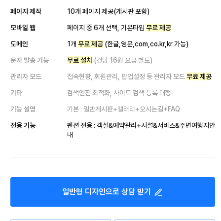
페이지 제작
10개 페이지 제공(게시판 포함)
모바일 웹
페이지 중 6개 선택, 기본타입
무료 제공
도메인
1개
무료 제공
(한글,영문,com,co.kr,kr 가능)
문자 발송 기능
무료 설치
(건당 16원 요금 별도)
관리자 모드
접속현황, 회원관리, 팝업설정 등 관리자 모드
무료 제공
기타
검색엔진 최적화, 사이트 검색 등록 대행
기능 설명
기본 : 일반게시판+갤러리+오시는길+FAQ
전용 기능
펜션 전용 : 객실&예약관리+시설&서비스&주변여행지안
내
일반형
디자인으로 상담 받기