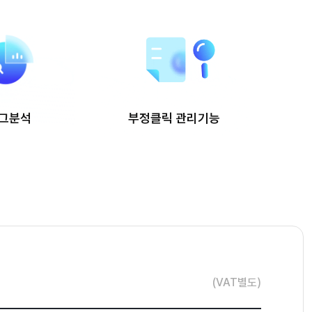
그분석
부정클릭 관리기능
(VAT별도)