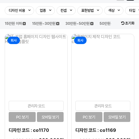
디자인 비용
업종
컨셉
표현방법
색상
타입
초기화
15만원 이하
15만원~30만원
30만원~50만원
50만원~100만원
1
회사
회사
관리자 모드
관리자 모드
PC 보기
모바일 보기
PC 보기
모바일 보기
디자인 코드 : co1170
디자인 코드 : co1169