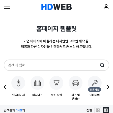
홈페이지 템플릿
기업 이미지에 어울리는 디자인만 고르면 제작 끝!
업종과 다른 디자인을 선택하셔도 커스텀 해드립니다.
전용기능
 및
랜딩페이지
비지니스
숙소 시설
리스 및
인테리어
디오
렌터카
검색결과
149
개
정렬