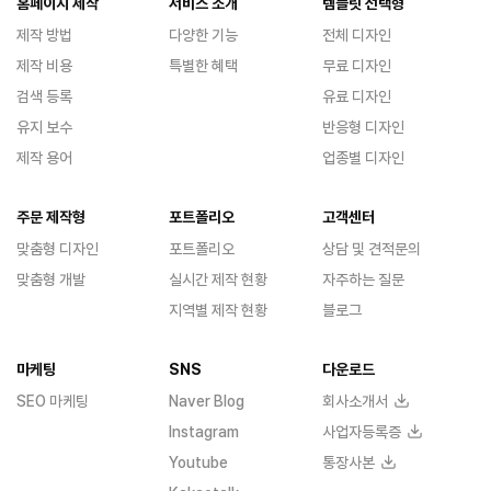
홈페이지 제작
서비스 소개
템플릿 선택형
제작 방법
다양한 기능
전체 디자인
제작 비용
특별한 혜택
무료 디자인
검색 등록
유료 디자인
유지 보수
반응형 디자인
제작 용어
업종별 디자인
주문 제작형
포트폴리오
고객센터
맞춤형 디자인
포트폴리오
상담 및 견적문의
맞춤형 개발
실시간 제작 현황
자주하는 질문
지역별 제작 현황
블로그
마케팅
SNS
다운로드
SEO 마케팅
Naver Blog
회사소개서
Instagram
사업자등록증
Youtube
통장사본