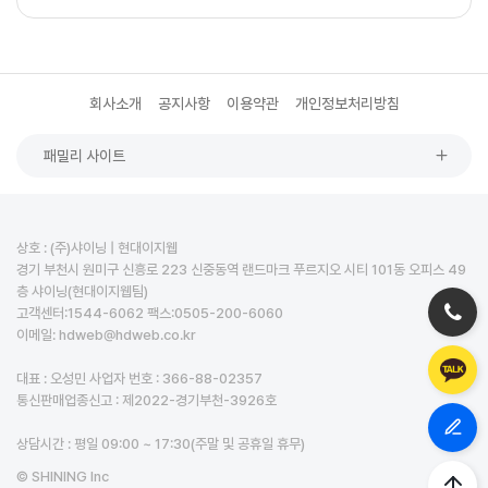
회사소개
공지사항
이용약관
개인정보처리방침
패밀리 사이트
상호 : (주)샤이닝 | 현대이지웹
경기 부천시 원미구 신흥로 223 신중동역 랜드마크 푸르지오 시티 101동 오피스 49
층 샤이닝(현대이지웹팀)
고객센터:1544-6062 팩스:0505-200-6060
이메일: hdweb@hdweb.co.kr
대표 : 오성민 사업자 번호 : 366-88-02357
통신판매업종신고 : 제2022-경기부천-3926호
상담시간 : 평일 09:00 ~ 17:30(주말 및 공휴일 휴무)
© SHINING Inc