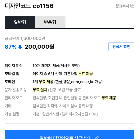
디자인코드 co1156
링크복사
일반형
반응형
공급원가
1,600,000원
87
200,000
원
%
견적서 확인
페이지 제작
10개 페이지 제공(게시판 포함)
모바일 웹
페이지 중 6개 선택, 기본타입
무료 제공
도메인
1개
무료 제공
(한글,영문,com,co.kr,kr 가능)
문자 발송 기능
무료 설치
(건당 16원 요금 별도)
관리자 모드
접속현황, 회원관리, 팝업설정 등 관리자 모드
무료 제공
기타
검색엔진 최적화, 사이트 검색 등록 대행
기능 설명
기본 : 일반게시판+갤러리+오시는길+FAQ
일반형
디자인으로 상담 받기