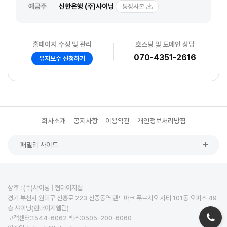
예금주
신한은행 (주)샤이닝
통장사본
홈페이지 수정 및 관리
호스팅 및 도메인 상담
070-4351-2616
유지보수 신청하기
회사소개
공지사항
이용약관
개인정보처리방침
패밀리 사이트
상호 : (주)샤이닝 | 현대이지웹
경기 부천시 원미구 신흥로 223 신중동역 랜드마크 푸르지오 시티 101동 오피스 49
층 샤이닝(현대이지웹팀)
고객센터:1544-6062 팩스:0505-200-6060