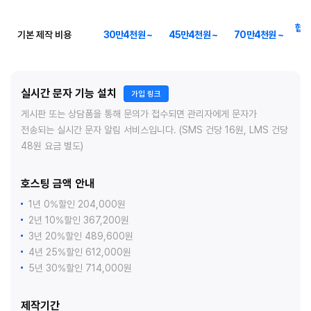
협의
기본 제작 비용
30만4천원 ~
45만4천원 ~
70만4천원 ~
실시간 문자 기능 설치
가입 링크
게시판 또는 상담폼을 통해 문의가 접수되면 관리자에게 문자가
전송되는 실시간 문자 알림 서비스입니다. (SMS 건당 16원, LMS 건당
48원 요금 별도)
호스팅 금액 안내
1년 0%할인 204,000원
2년 10%할인 367,200원
3년 20%할인 489,600원
4년 25%할인 612,000원
5년 30%할인 714,000원
제작기간