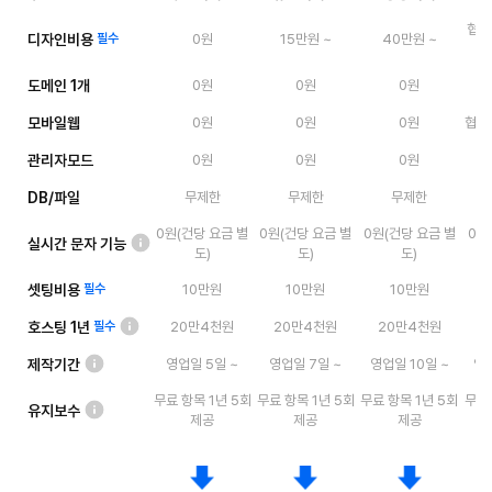
협의
디자인비용
필수
0원
15만원 ~
40만원 ~
도메인 1개
0원
0원
0원
모바일웹
0원
0원
0원
협의 
관리자모드
0원
0원
0원
DB/파일
무제한
무제한
무제한
0원(건당 요금 별
0원(건당 요금 별
0원(건당 요금 별
0원
실시간 문자 기능
도)
도)
도)
셋팅비용
필수
10만원
10만원
10만원
호스팅 1년
20만4천원
20만4천원
20만4천원
필수
제작기간
영업일 5일 ~
영업일 7일 ~
영업일 10일 ~
영업
무료 항목 1년 5회
무료 항목 1년 5회
무료 항목 1년 5회
무료 
유지보수
제공
제공
제공