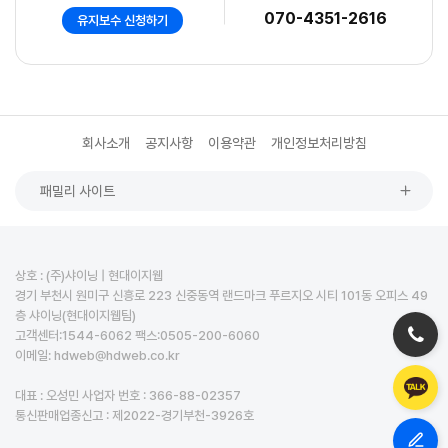
070-4351-2616
유지보수 신청하기
회사소개
공지사항
이용약관
개인정보처리방침
패밀리 사이트
상호 : (주)샤이닝 | 현대이지웹
경기 부천시 원미구 신흥로 223 신중동역 랜드마크 푸르지오 시티 101동 오피스 49
층 샤이닝(현대이지웹팀)
고객센터:1544-6062 팩스:0505-200-6060
이메일: hdweb@hdweb.co.kr
대표 : 오성민 사업자 번호 : 366-88-02357
통신판매업종신고 : 제2022-경기부천-3926호