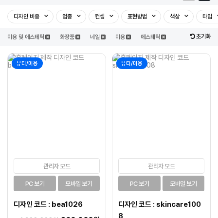
디자인 비용
업종
컨셉
표현방법
색상
타입
초기화
미용 및 에스테틱
화장품
네일
미용
에스테틱
뷰티/미용
뷰티/미용
관리자 모드
관리자 모드
PC 보기
모바일 보기
PC 보기
모바일 보기
디자인 코드 : bea1026
디자인 코드 : skincare100
8