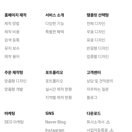
홈페이지 제작
서비스 소개
템플릿 선택형
제작 방법
다양한 기능
전체 디자인
제작 비용
특별한 혜택
무료 디자인
검색 등록
유료 디자인
유지 보수
반응형 디자인
제작 용어
업종별 디자인
주문 제작형
포트폴리오
고객센터
맞춤형 디자인
포트폴리오
상담 및 견적문의
맞춤형 개발
실시간 제작 현황
자주하는 질문
지역별 제작 현황
블로그
마케팅
SNS
다운로드
SEO 마케팅
Naver Blog
회사소개서
Instagram
사업자등록증