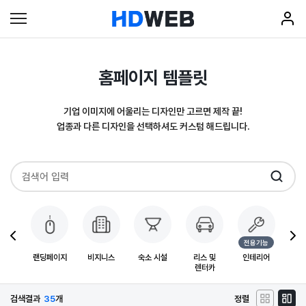
홈페이지 템플릿
기업 이미지에 어울리는 디자인만 고르면 제작 끝!
업종과 다른 디자인을 선택하셔도 커스텀 해드립니다.
전용기능
 및
랜딩페이지
비지니스
숙소 시설
리스 및
인테리어
디오
렌터카
검색결과
35
개
정렬