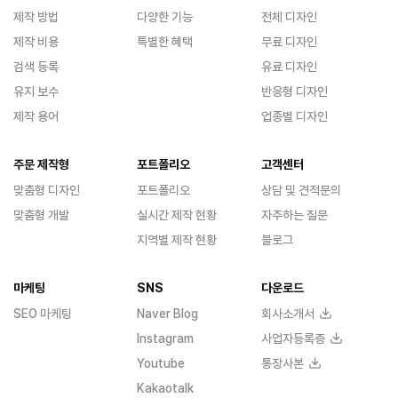
제작 방법
다양한 기능
전체 디자인
제작 비용
특별한 혜택
무료 디자인
검색 등록
유료 디자인
유지 보수
반응형 디자인
제작 용어
업종별 디자인
주문 제작형
포트폴리오
고객센터
맞춤형 디자인
포트폴리오
상담 및 견적문의
맞춤형 개발
실시간 제작 현황
자주하는 질문
지역별 제작 현황
블로그
마케팅
SNS
다운로드
SEO 마케팅
Naver Blog
회사소개서
Instagram
사업자등록증
Youtube
통장사본
Kakaotalk