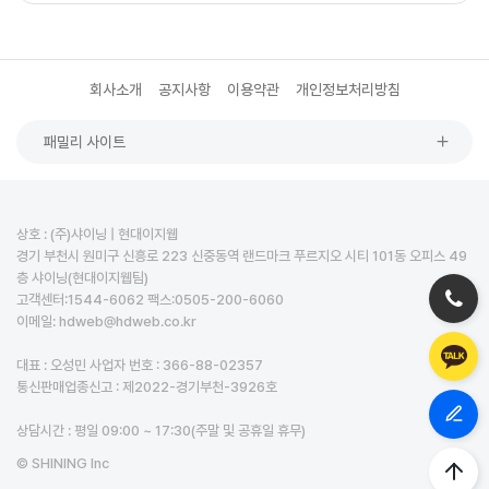
회사소개
공지사항
이용약관
개인정보처리방침
패밀리 사이트
상호 : (주)샤이닝 | 현대이지웹
경기 부천시 원미구 신흥로 223 신중동역 랜드마크 푸르지오 시티 101동 오피스 49
층 샤이닝(현대이지웹팀)
고객센터:1544-6062 팩스:0505-200-6060
이메일: hdweb@hdweb.co.kr
대표 : 오성민 사업자 번호 : 366-88-02357
통신판매업종신고 : 제2022-경기부천-3926호
상담시간 : 평일 09:00 ~ 17:30(주말 및 공휴일 휴무)
© SHINING Inc