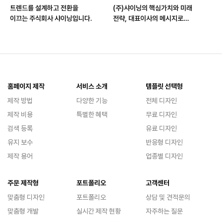
트렌드를 설계하고 전환을
(주)샤이닝의 핵심가치와 미래
이끄는 주식회사 샤이닝입니다.
전략, 대표이사의 메시지로
전합니다.
홈페이지 제작
서비스 소개
템플릿 선택형
제작 방법
다양한 기능
전체 디자인
제작 비용
특별한 혜택
무료 디자인
검색 등록
유료 디자인
유지 보수
반응형 디자인
제작 용어
업종별 디자인
주문 제작형
포트폴리오
고객센터
맞춤형 디자인
포트폴리오
상담 및 견적문의
맞춤형 개발
실시간 제작 현황
자주하는 질문