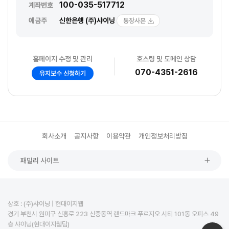
100-035-517712
계좌번호
예금주
신한은행 (주)샤이닝
통장사본
홈페이지 수정 및 관리
호스팅 및 도메인 상담
070-4351-2616
유지보수 신청하기
회사소개
공지사항
이용약관
개인정보처리방침
패밀리 사이트
상호 : (주)샤이닝 | 현대이지웹
경기 부천시 원미구 신흥로 223 신중동역 랜드마크 푸르지오 시티 101동 오피스 49
층 샤이닝(현대이지웹팀)