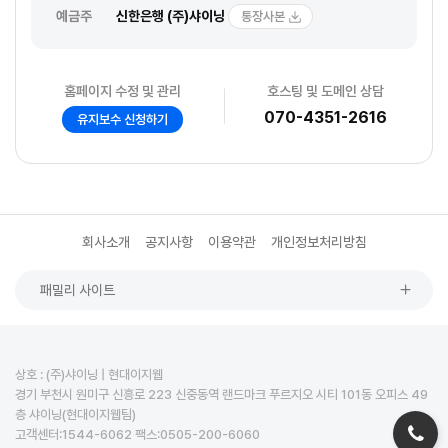
예금주
신한은행 (주)샤이닝
통장사본
홈페이지 수정 및 관리
호스팅 및 도메인 상담
070-4351-2616
유지보수 신청하기
회사소개
공지사항
이용약관
개인정보처리방침
패밀리 사이트
상호 : (주)샤이닝 | 현대이지웹
경기 부천시 원미구 신흥로 223 신중동역 랜드마크 푸르지오 시티 101동 오피스 49
층 샤이닝(현대이지웹팀)
고객센터:1544-6062 팩스:0505-200-6060