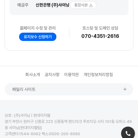
예금주
신한은행 (주)샤이닝
통장사본
홈페이지 수정 및 관리
호스팅 및 도메인 상담
070-4351-2616
유지보수 신청하기
회사소개
공지사항
이용약관
개인정보처리방침
패밀리 사이트
상호 : (주)샤이닝 | 현대이지웹
경기 부천시 원미구 신흥로 223 신중동역 랜드마크 푸르지오 시티 101동 오피스 49
층 샤이닝(현대이지웹팀)
고객센터:1544-6062 팩스:0505-200-6060