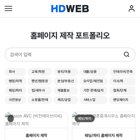
홈페이지 제작 포트폴리오
회사
교육/학원
뷰티/미용
대출/금융
인테리어/건축
병원/의학
펜션/캠핑장
분양/부동산
요식업/체인점
이사/퀵
웨딩/파티
법/세무사
제품홍보
가전 판매/설치
협회/단체
사진영상
쇼핑몰/판매
제조/공업
서비스업
랜딩페이지
웨딩/파티
홈페이지 제작
웨딩/파티 홈페이지 제작