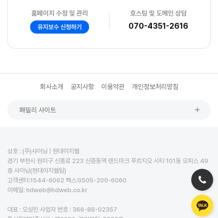
홈페이지 수정 및 관리
호스팅 및 도메인 상담
070-4351-2616
유지보수 신청하기
회사소개
공지사항
이용약관
개인정보처리방침
패밀리 사이트
상호 : (주)샤이닝 | 현대이지웹
경기 부천시 원미구 신흥로 223 신중동역 랜드마크 푸르지오 시티 101동 오피스 49
층 샤이닝(현대이지웹팀)
고객센터:1544-6062 팩스:0505-200-6060
이메일: hdweb@hdweb.co.kr
대표 : 오성민 사업자 번호 : 366-88-02357