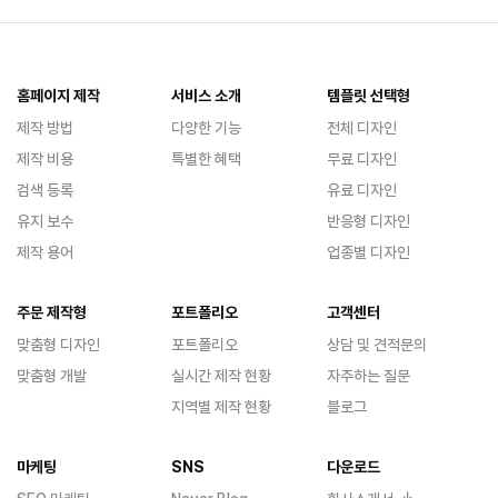
홈페이지 제작
서비스 소개
템플릿 선택형
제작 방법
다양한 기능
전체 디자인
제작 비용
특별한 혜택
무료 디자인
검색 등록
유료 디자인
유지 보수
반응형 디자인
제작 용어
업종별 디자인
주문 제작형
포트폴리오
고객센터
맞춤형 디자인
포트폴리오
상담 및 견적문의
맞춤형 개발
실시간 제작 현황
자주하는 질문
지역별 제작 현황
블로그
마케팅
SNS
다운로드