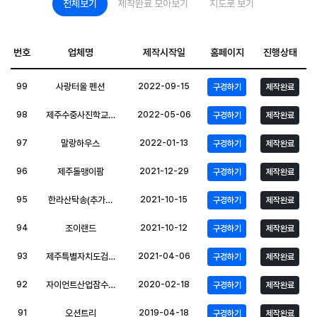
전체보기
제작완료 모아보기
지도로 보기
번호
업체명
제작시작일
홈페이지
진행상태
99
사랑터울 펜션
2022-09-15
구경하기
제작완료
98
제주수중사진학교…
2022-05-06
구경하기
제작완료
97
말랑하우스
2022-01-13
구경하기
제작완료
96
제주돌맹이팜
2021-12-29
구경하기
제작완료
95
한라산탁송(추가…
2021-10-15
구경하기
제작완료
94
조이랜드
2021-10-12
구경하기
제작완료
93
제주특별자치도검…
2021-04-06
구경하기
제작완료
92
자이언트산업잠수…
2020-02-18
구경하기
제작완료
91
오션트리
2019-04-18
구경하기
제작완료