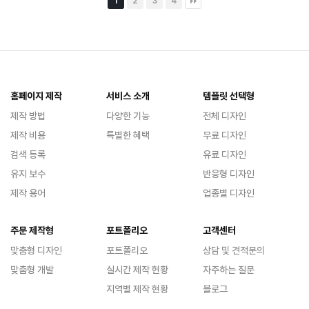
1
2
3
4
홈페이지 제작
서비스 소개
템플릿 선택형
제작 방법
다양한 기능
전체 디자인
제작 비용
특별한 혜택
무료 디자인
검색 등록
유료 디자인
유지 보수
반응형 디자인
제작 용어
업종별 디자인
주문 제작형
포트폴리오
고객센터
맞춤형 디자인
포트폴리오
상담 및 견적문의
맞춤형 개발
실시간 제작 현황
자주하는 질문
지역별 제작 현황
블로그