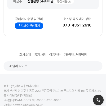
예금주
신한은행 (주)샤이닝
통장사본
홈페이지 수정 및 관리
호스팅 및 도메인 상담
070-4351-2616
유지보수 신청하기
회사소개
공지사항
이용약관
개인정보처리방침
패밀리 사이트
상호 : (주)샤이닝 | 현대이지웹
경기 부천시 원미구 신흥로 223 신중동역 랜드마크 푸르지오 시티 101동 오피스 49
층 샤이닝(현대이지웹팀)
고객센터:1544-6062 팩스:0505-200-6060
이메일: hdweb@hdweb.co.kr