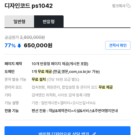
디자인코드 ps1042
링크복사
일반형
반응형
공급원가
2,800,000원
77
650,000
원
%
견적서 확인
페이지 제작
10개 반응형 페이지 제공(게시판 포함)
도메인
1개
무료 제공
(한글,영문,com,co.kr,kr 가능)
문자 발송 기능
무료 설치
(건당 16원 요금 별도)
관리자 모드
접속현황, 회원관리, 팝업설정 등 관리자 모드
무료 제공
기타
검색엔진 최적화, 사이트 검색 등록 대행
기능 설명
기본 : 일반게시판+갤러리+오시는길+FAQ
전용 기능
펜션 전용 : 객실&예약관리+시설&서비스&주변여행지안내
반응형
디자인으로 상담 받기