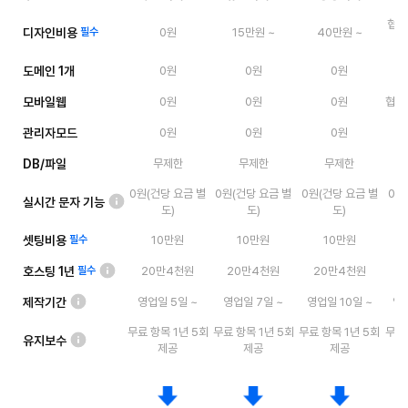
협의
디자인비용
필수
0원
15만원 ~
40만원 ~
도메인 1개
0원
0원
0원
모바일웹
0원
0원
0원
협의 
관리자모드
0원
0원
0원
DB/파일
무제한
무제한
무제한
0원(건당 요금 별
0원(건당 요금 별
0원(건당 요금 별
0원
실시간 문자 기능
도)
도)
도)
셋팅비용
필수
10만원
10만원
10만원
호스팅 1년
20만4천원
20만4천원
20만4천원
필수
제작기간
영업일 5일 ~
영업일 7일 ~
영업일 10일 ~
영업
무료 항목 1년 5회
무료 항목 1년 5회
무료 항목 1년 5회
무료 
유지보수
제공
제공
제공