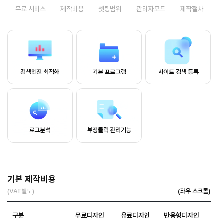
무료 서비스
제작비용
셋팅범위
관리자모드
제작절차
검색엔진 최적화
기본 프로그램
사이트 검색 등록
로그분석
부정클릭 관리기능
기본 제작비용
(VAT별도)
구분
무료디자인
유료디자인
반응형디자인