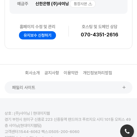
예금주
신한은행 (주)샤이닝
통장사본
홈페이지 수정 및 관리
호스팅 및 도메인 상담
070-4351-2616
유지보수 신청하기
회사소개
공지사항
이용약관
개인정보처리방침
패밀리 사이트
상호 : (주)샤이닝 | 현대이지웹
경기 부천시 원미구 신흥로 223 신중동역 랜드마크 푸르지오 시티 101동 오피스 49
층 샤이닝(현대이지웹팀)
고객센터:1544-6062 팩스:0505-200-6060