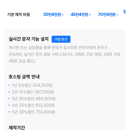
협의
기본 제작 비용
30만4천원 ~
45만4천원 ~
70만4천원 ~
실시간 문자 기능 설치
가입 링크
게시판 또는 상담폼을 통해 문의가 접수되면 관리자에게 문자가
전송되는 실시간 문자 알림 서비스입니다. (SMS 건당 16원, LMS 건당
48원 요금 별도)
호스팅 금액 안내
1년 0%할인 204,000원
2년 10%할인 367,200원
3년 20%할인 489,600원
4년 25%할인 612,000원
5년 30%할인 714,000원
제작기간