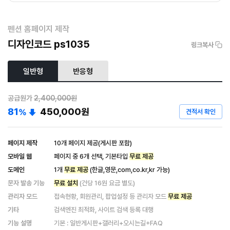
펜션 홈페이지 제작
디자인코드 ps1035
링크복사
일반형
반응형
공급원가
2,400,000원
81
450,000
원
%
견적서 확인
페이지 제작
10개 페이지 제공(게시판 포함)
모바일 웹
페이지 중 6개 선택, 기본타입
무료 제공
도메인
1개
무료 제공
(한글,영문,com,co.kr,kr 가능)
문자 발송 기능
무료 설치
(건당 16원 요금 별도)
관리자 모드
접속현황, 회원관리, 팝업설정 등 관리자 모드
무료 제공
기타
검색엔진 최적화, 사이트 검색 등록 대행
기능 설명
기본 : 일반게시판+갤러리+오시는길+FAQ