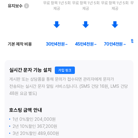
무료 항목 1년 5회
무료 항목 1년 5회
무료 항목 1년 5회
무료 
유지보수
제공
제공
제공
협의
기본 제작 비용
30만4천원 ~
45만4천원 ~
70만4천원 ~
실시간 문자 기능 설치
가입 링크
게시판 또는 상담폼을 통해 문의가 접수되면 관리자에게 문자가
전송되는 실시간 문자 알림 서비스입니다. (SMS 건당 16원, LMS 건당
48원 요금 별도)
호스팅 금액 안내
1년 0%할인 204,000원
2년 10%할인 367,200원
3년 20%할인 489,600원