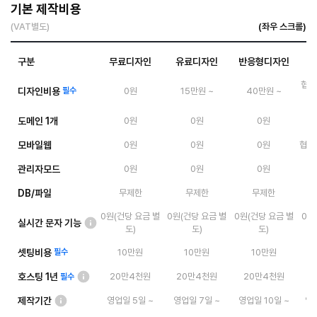
기본 제작비용
(VAT별도)
구분
무료디자인
유료디자인
반응형디자인
협의
디자인비용
필수
0원
15만원 ~
40만원 ~
도메인 1개
0원
0원
0원
모바일웹
0원
0원
0원
협의 
관리자모드
0원
0원
0원
DB/파일
무제한
무제한
무제한
0원(건당 요금 별
0원(건당 요금 별
0원(건당 요금 별
0원
실시간 문자 기능
도)
도)
도)
셋팅비용
필수
10만원
10만원
10만원
호스팅 1년
20만4천원
20만4천원
20만4천원
필수
제작기간
영업일 5일 ~
영업일 7일 ~
영업일 10일 ~
영업