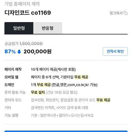
기업 홈페이지 제작
디자인코드 co1169
링크복사
일반형
반응형
공급원가
1,600,000원
87
200,000
원
%
견적서 확인
페이지 제작
10개 페이지 제공(게시판 포함)
모바일 웹
페이지 중 6개 선택, 기본타입
무료 제공
도메인
1개
무료 제공
(한글,영문,com,co.kr,kr 가능)
문자 발송 기능
무료 설치
(건당 16원 요금 별도)
관리자 모드
접속현황, 회원관리, 팝업설정 등 관리자 모드
무료 제공
기타
검색엔진 최적화, 사이트 검색 등록 대행
기능 설명
기본 : 일반게시판+갤러리+오시는길+FAQ