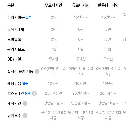
구분
무료디자인
유료디자인
반응형디자인
협의
디자인비용
필수
0원
15만원 ~
40만원 ~
도메인 1개
0원
0원
0원
모바일웹
0원
0원
0원
협의 
관리자모드
0원
0원
0원
DB/파일
무제한
무제한
무제한
0원(건당 요금 별
0원(건당 요금 별
0원(건당 요금 별
0원
실시간 문자 기능
도)
도)
도)
셋팅비용
필수
10만원
10만원
10만원
호스팅 1년
20만4천원
20만4천원
20만4천원
필수
제작기간
영업일 5일 ~
영업일 7일 ~
영업일 10일 ~
영업
무료 항목 1년 5회
무료 항목 1년 5회
무료 항목 1년 5회
무료 
유지보수
제공
제공
제공