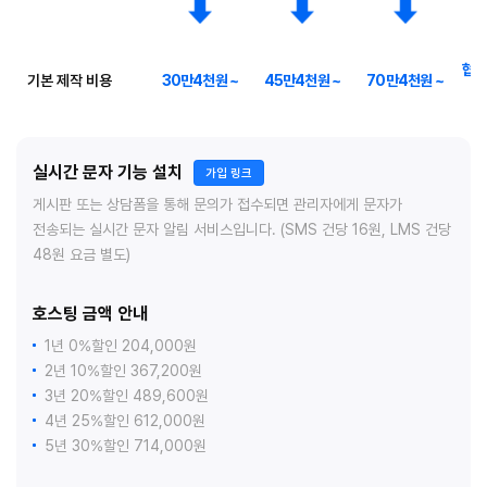
협의
기본 제작 비용
30만4천원 ~
45만4천원 ~
70만4천원 ~
실시간 문자 기능 설치
가입 링크
게시판 또는 상담폼을 통해 문의가 접수되면 관리자에게 문자가
전송되는 실시간 문자 알림 서비스입니다. (SMS 건당 16원, LMS 건당
48원 요금 별도)
호스팅 금액 안내
1년 0%할인 204,000원
2년 10%할인 367,200원
3년 20%할인 489,600원
4년 25%할인 612,000원
5년 30%할인 714,000원