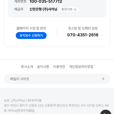
100-035-517712
계좌번호
예금주
신한은행 (주)샤이닝
통장사본
홈페이지 수정 및 관리
호스팅 및 도메인 상담
070-4351-2616
유지보수 신청하기
회사소개
공지사항
이용약관
개인정보처리방침
패밀리 사이트
상호 : (주)샤이닝 | 현대이지웹
경기 부천시 원미구 신흥로 223 신중동역 랜드마크 푸르지오 시티 101동 오피스 49
층 샤이닝(현대이지웹팀)