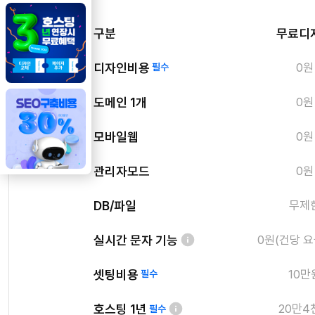
구분
무료디
디자인비용
0원
필수
도메인 1개
0원
모바일웹
0원
관리자모드
0원
DB/파일
무제
실시간 문자 기능
0원(건당 요
셋팅비용
10만
필수
호스팅 1년
20만4
필수