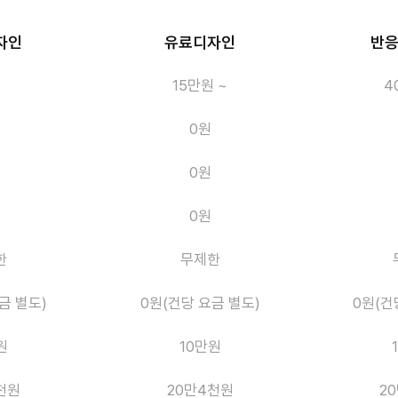
자인
유료디자인
반
15만원 ~
4
0원
0원
0원
한
무제한
금 별도)
0원(건당 요금 별도)
0원(건
원
10만원
천원
20만4천원
2