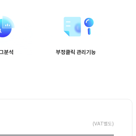
그분석
부정클릭 관리기능
(VAT별도)