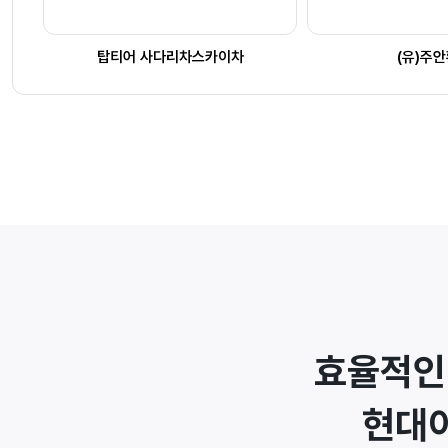
탑티어 사다리차스카이차
(유)주
효율적인
현대