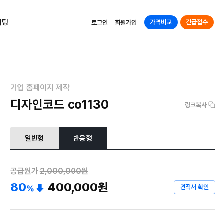
케팅
가격비교
긴급접수
로그인
회원가입
기업 홈페이지 제작
디자인코드 co1130
링크복사
일반형
반응형
공급원가
2,000,000원
80
400,000
원
견적서 확인
%