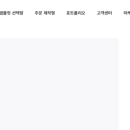
템플릿 선택형
주문 제작형
포트폴리오
고객센터
마