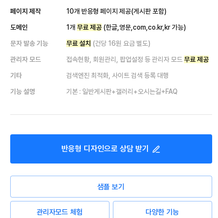
페이지 제작
10개 반응형 페이지 제공(게시판 포함)
도메인
1개
무료 제공
(한글,영문,com,co.kr,kr 가능)
문자 발송 기능
무료 설치
(건당 16원 요금 별도)
관리자 모드
접속현황, 회원관리, 팝업설정 등 관리자 모드
무료 제공
기타
검색엔진 최적화, 사이트 검색 등록 대행
기능 설명
기본 : 일반게시판+갤러리+오시는길+FAQ
반응형
디자인으로 상담 받기
샘플 보기
관리자모드 체험
다양한 기능