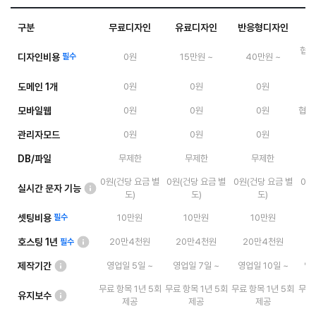
구분
무료디자인
유료디자인
반응형디자인
협의
디자인비용
필수
0원
15만원 ~
40만원 ~
도메인 1개
0원
0원
0원
모바일웹
0원
0원
0원
협의 
관리자모드
0원
0원
0원
DB/파일
무제한
무제한
무제한
0원(건당 요금 별
0원(건당 요금 별
0원(건당 요금 별
0원
실시간 문자 기능
도)
도)
도)
셋팅비용
필수
10만원
10만원
10만원
호스팅 1년
20만4천원
20만4천원
20만4천원
필수
제작기간
영업일 5일 ~
영업일 7일 ~
영업일 10일 ~
영업
무료 항목 1년 5회
무료 항목 1년 5회
무료 항목 1년 5회
무료 
유지보수
제공
제공
제공