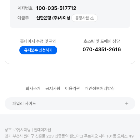
100-035-517712
계좌번호
예금주
신한은행 (주)샤이닝
통장사본
홈페이지 수정 및 관리
호스팅 및 도메인 상담
070-4351-2616
유지보수 신청하기
회사소개
공지사항
이용약관
개인정보처리방침
패밀리 사이트
상호 : (주)샤이닝 | 현대이지웹
경기 부천시 원미구 신흥로 223 신중동역 랜드마크 푸르지오 시티 101동 오피스 49