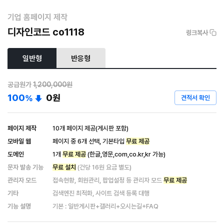
기업 홈페이지 제작
디자인코드 co1118
링크복사
일반형
반응형
공급원가
1,200,000원
100
0
원
%
견적서 확인
페이지 제작
10개 페이지 제공(게시판 포함)
모바일 웹
페이지 중 6개 선택, 기본타입
무료 제공
도메인
1개
무료 제공
(한글,영문,com,co.kr,kr 가능)
문자 발송 기능
무료 설치
(건당 16원 요금 별도)
관리자 모드
접속현황, 회원관리, 팝업설정 등 관리자 모드
무료 제공
기타
검색엔진 최적화, 사이트 검색 등록 대행
기능 설명
기본 : 일반게시판+갤러리+오시는길+FAQ