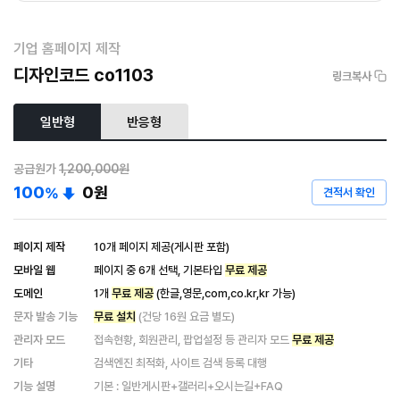
기업 홈페이지 제작
디자인코드 co1103
링크복사
일반형
반응형
공급원가
1,200,000원
100
0
원
%
견적서 확인
페이지 제작
10개 페이지 제공(게시판 포함)
모바일 웹
페이지 중 6개 선택, 기본타입
무료 제공
도메인
1개
무료 제공
(한글,영문,com,co.kr,kr 가능)
문자 발송 기능
무료 설치
(건당 16원 요금 별도)
관리자 모드
접속현황, 회원관리, 팝업설정 등 관리자 모드
무료 제공
기타
검색엔진 최적화, 사이트 검색 등록 대행
기능 설명
기본 : 일반게시판+갤러리+오시는길+FAQ