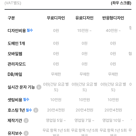
(VAT별도)
구분
무료디자인
유료디자인
반응형디자인
협의
디자인비용
필수
0원
15만원 ~
40만원 ~
도메인 1개
0원
0원
0원
모바일웹
0원
0원
0원
협의 
관리자모드
0원
0원
0원
DB/파일
무제한
무제한
무제한
0원(건당 요금 별
0원(건당 요금 별
0원(건당 요금 별
0원
실시간 문자 기능
도)
도)
도)
셋팅비용
필수
10만원
10만원
10만원
호스팅 1년
20만4천원
20만4천원
20만4천원
필수
제작기간
영업일 5일 ~
영업일 7일 ~
영업일 10일 ~
영업
무료 항목 1년 5회
무료 항목 1년 5회
무료 항목 1년 5회
무료 
유지보수
제공
제공
제공