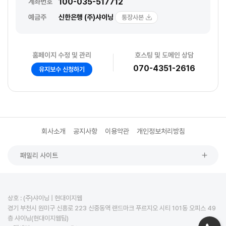
100-035-517712
계좌번호
예금주
신한은행 (주)샤이닝
통장사본
홈페이지 수정 및 관리
호스팅 및 도메인 상담
070-4351-2616
유지보수 신청하기
회사소개
공지사항
이용약관
개인정보처리방침
패밀리 사이트
상호 : (주)샤이닝 | 현대이지웹
경기 부천시 원미구 신흥로 223 신중동역 랜드마크 푸르지오 시티 101동 오피스 49
층 샤이닝(현대이지웹팀)