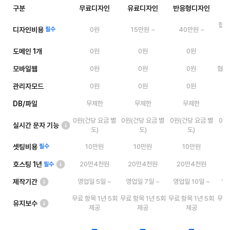
구분
무료디자인
유료디자인
반응형디자인
협의
디자인비용
필수
0원
15만원 ~
40만원 ~
도메인 1개
0원
0원
0원
모바일웹
0원
0원
0원
협의 
관리자모드
0원
0원
0원
DB/파일
무제한
무제한
무제한
0원(건당 요금 별
0원(건당 요금 별
0원(건당 요금 별
0원
실시간 문자 기능
도)
도)
도)
셋팅비용
필수
10만원
10만원
10만원
호스팅 1년
20만4천원
20만4천원
20만4천원
필수
제작기간
영업일 5일 ~
영업일 7일 ~
영업일 10일 ~
영업
무료 항목 1년 5회
무료 항목 1년 5회
무료 항목 1년 5회
무료 
유지보수
제공
제공
제공