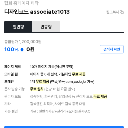
협회 홈페이지 제작
디자인코드 associate1013
링크복사
일반형
반응형
공급원가
1,200,000원
100
0
원
%
견적서 확인
페이지 제작
10개 페이지 제공(게시판 포함)
모바일 웹
페이지 중 6개 선택, 기본타입
무료 제공
도메인
1개
무료 제공
(한글,영문,com,co.kr,kr 가능)
문자 발송 기능
무료 설치
(건당 16원 요금 별도)
관리자 모드
접속현황, 회원관리, 팝업설정 등 관리자 모드
무료 제공
기타
검색엔진 최적화, 사이트 검색 등록 대행
기능 설명
기본 : 일반게시판+갤러리+오시는길+FAQ