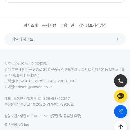
회사소개
공지사항
이용약관
개인정보처리방침
패밀리 사이트
상호 : (주)샤이닝 | 현대이지웹
경기 부천시 원미구 신흥로 223 신중동역 랜드마크 푸르지오 시티 101동 오피스 49
층 샤이닝(현대이지웹팀)
고객센터:1544-6062 팩스:0505-200-6060
이메일: hdweb@hdweb.co.kr
대표 : 오성민 사업자 번호 : 366-88-02357
통신판매업종신고 : 제2022-경기부천-3926호
상담시간 : 평일 09:00 ~ 17:30(주말 및 공휴일 휴무)
© SHINING Inc