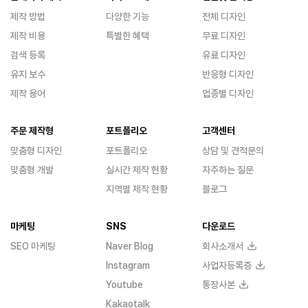
제작 방법
다양한 기능
전체 디자인
제작 비용
특별한 혜택
무료 디자인
검색 등록
유료 디자인
유지 보수
반응형 디자인
제작 용어
업종별 디자인
주문 제작형
포트폴리오
고객센터
맞춤형 디자인
포트폴리오
상담 및 견적문의
맞춤형 개발
실시간 제작 현황
자주하는 질문
지역별 제작 현황
블로그
마케팅
SNS
다운로드
SEO 마케팅
Naver Blog
회사소개서
Instagram
사업자등록증
Youtube
통장사본
Kakaotalk