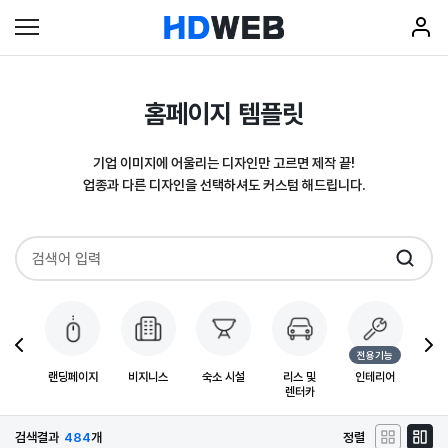
홈페이지 템플릿
기업 이미지에 어울리는 디자인만 고르면 제작 끝!
업종과 다른 디자인을 선택하셔도 커스텀 해드립니다.
전용기능
 및
랜딩페이지
비지니스
숙소 시설
리스 및
인테리어
디오
렌터카
검색결과
484
개
정렬