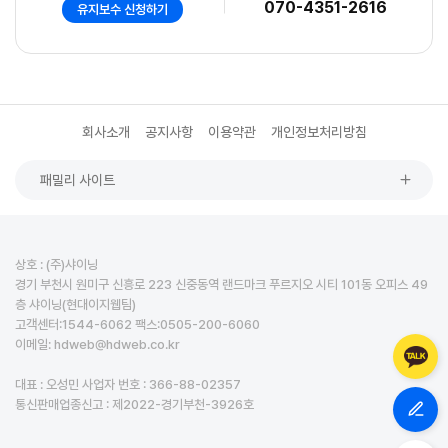
070-4351-2616
유지보수 신청하기
회사소개
공지사항
이용약관
개인정보처리방침
패밀리 사이트
상호 : (주)샤이닝
경기 부천시 원미구 신흥로 223 신중동역 랜드마크 푸르지오 시티 101동 오피스 49
층 샤이닝(현대이지웹팀)
고객센터:1544-6062 팩스:0505-200-6060
이메일: hdweb@hdweb.co.kr
대표 : 오성민 사업자 번호 : 366-88-02357
통신판매업종신고 : 제2022-경기부천-3926호