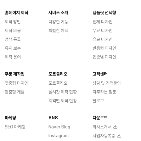
홈페이지 제작
서비스 소개
템플릿 선택형
제작 방법
다양한 기능
전체 디자인
제작 비용
특별한 혜택
무료 디자인
검색 등록
유료 디자인
유지 보수
반응형 디자인
제작 용어
업종별 디자인
주문 제작형
포트폴리오
고객센터
맞춤형 디자인
포트폴리오
상담 및 견적문의
맞춤형 개발
실시간 제작 현황
자주하는 질문
지역별 제작 현황
블로그
마케팅
SNS
다운로드
SEO 마케팅
Naver Blog
회사소개서
Instagram
사업자등록증